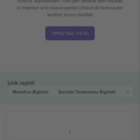
ricerca. Ripristinare i filtri per vedere altri risultati
o inserisci una nuova parola chiave di ricerca per
vedere nuovi risultati
RIPRISTINA I FILTRI
Link rapidi
Metallica
Biglietti
Suicidal Tendencies
Biglietti
Metal