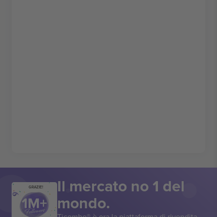
Il mercato no 1 del
GRAZIE!
mondo.
Ticombo® è ora la piattaforma di rivendita