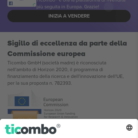
più seguita in Europa. Grazie!
INIZIA A VENDERE
Sigillo di eccellenza da parte della
Commissione europea
Ticombo GmbH (società madre) è riconosciuta
nell'ambito di Horizon 2020, il programma di
finanziamento della ricerca e dell'innovazione dell'UE,
per la sua proposta n. 782393.