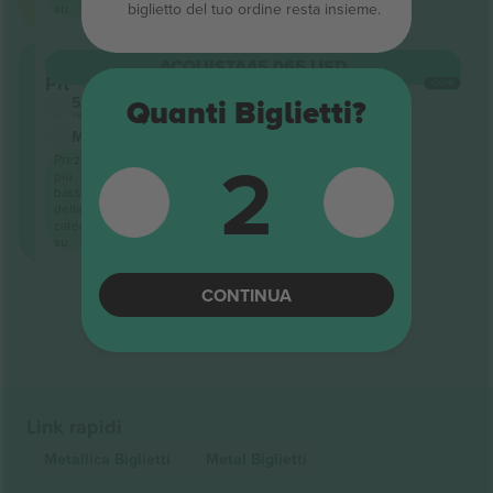
biglietto del tuo ordine resta insieme.
su
Snake
ACQUISTA
45.065 USD
Pit
OGNI
5.0 (6)
Quanti Biglietti?
Venditore di fiducia
M-ticket
2
Prezzo
più
basso
della
categoria
su
CONTINUA
Fine dei risultati
Link rapidi
Metallica
Biglietti
Metal
Biglietti