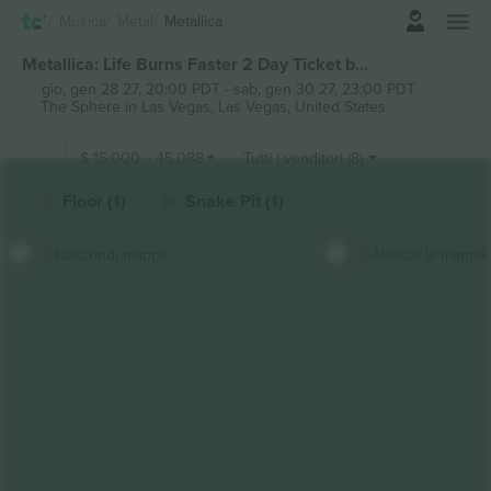
Accesso
Musica
Metal
Metallica
Metallica: Life Burns Faster 2 Day Ticket biglietti
gio, gen 28 27, 20:00 PDT
-
sab, gen 30 27, 23:00 PDT
The Sphere in Las Vegas,
Las Vegas, United States
$
15.000
-
45.088
Tutti i venditori (8)
Floor (1)
Snake Pit (1)
Nascondi mappa
Attacca la mappa