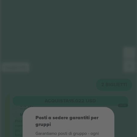
Leggenda
2
BIGLIETTI
Floor
ACQUISTA
15.022 USD
5.0 (6)
OGNI
Venditore di fiducia
M-ticket
Posti a sedere garantiti per
Prezzo
gruppi
evento
più
Garantiamo posti di gruppo ‑ ogni
basso