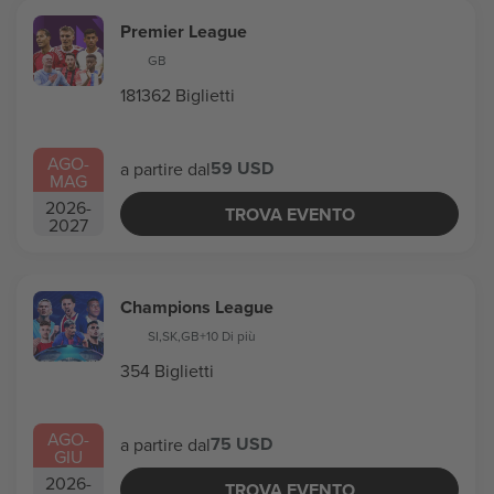
Premier League
GB
181362 Biglietti
AGO
-
59 USD
a partire dal
MAG
2026
-
TROVA EVENTO
2027
Champions League
SI
,
SK
,
GB
+10 Di più
354 Biglietti
AGO
-
75 USD
a partire dal
GIU
2026
-
TROVA EVENTO