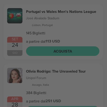
Portugal vs Wales Men's Nations League
José Alvalade Stadium
Lisbon, Portugal
145 Biglietti
SET
113 USD
a partire dal
24
ACQUISTA
GIO
Olivia Rodrigo: The Unraveled Tour
Unipol Forum
Assago, Italia
384 Biglietti
APR
251 USD
a partire dal
28