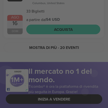
Columbus, United States
33 Biglietti
AGO
54 USD
a partire dal
16
ACQUISTA
DOM
MOSTRA DI PIÙ
- 20 EVENTI
Il mercato no 1 del
GRAZIE!
mondo.
Ticombo® è ora la piattaforma di rivendita
più seguita in Europa. Grazie!
INIZIA A VENDERE