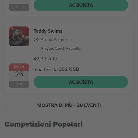
ACQUISTA
MER
Teddy Swims
O2 Arena Prague
Prague, Czech Republic
42 Biglietti
MAR
302 USD
a partire dal
26
ACQUISTA
VEN
MOSTRA DI PIÙ
- 20 EVENTI
Competizioni Popolari