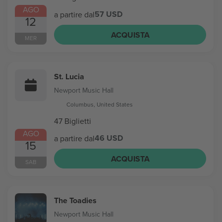
AGO
57 USD
a partire dal
12
ACQUISTA
MER
St. Lucia
Newport Music Hall
Columbus, United States
47 Biglietti
AGO
46 USD
a partire dal
15
ACQUISTA
SAB
The Toadies
Newport Music Hall