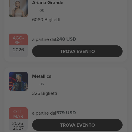
Ariana Grande
GB
6080 Biglietti
AGO
-
248 USD
a partire dal
SET
2026
TROVA EVENTO
Metallica
US
326 Biglietti
OTT
-
579 USD
a partire dal
MAR
2026
-
TROVA EVENTO
2027