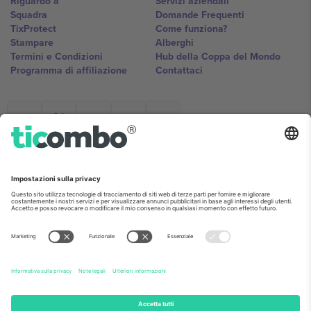
Riguardo a
Servizi aziendali
Squadra
Domande Frequenti
TixProtect
Come funziona?
Stampare
Alberghi
Termini e Condizioni
Hub della Coppa del Mondo
Programma di affiliazione
Contattaci
Ticombo Italia
Mimi Balkanska 132, 1540, Sofia,
Bulgaria
L'entità giuridica del fornitore della piattaforma potrebbe variare in
base alla località, all'evento e/o al dominio. Per i dettagli controlla la
pagina specifica dell'evento, l'impronta e i termini.,
Stampare
e