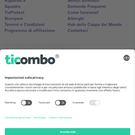
Riguardo a
Servizi aziendali
Squadra
Domande Frequenti
TixProtect
Come funziona?
Stampare
Alberghi
Termini e Condizioni
Hub della Coppa del Mondo
Programma di affiliazione
Contattaci
Ticombo Italia
Mimi Balkanska 132, 1540, Sofia,
Bulgaria
L'entità giuridica del fornitore della piattaforma potrebbe variare in
base alla località, all'evento e/o al dominio. Per i dettagli controlla la
pagina specifica dell'evento, l'impronta e i termini.,
Stampare
e