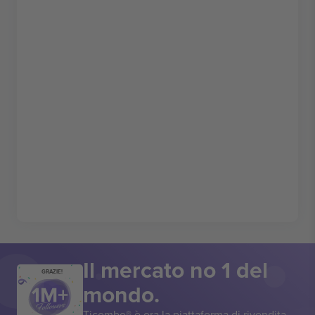
Il mercato no 1 del
GRAZIE!
mondo.
Ticombo® è ora la piattaforma di rivendita