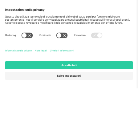
Come visto al telegiornale
Riguardo a
Servizi aziendali
Squadra
Domande Frequenti
TixProtect
Come funziona?