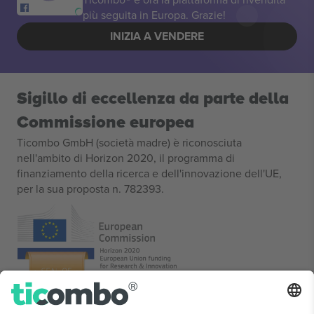
più seguita in Europa. Grazie!
INIZIA A VENDERE
Sigillo di eccellenza da parte della
Commissione europea
Ticombo GmbH (società madre) è riconosciuta
nell'ambito di Horizon 2020, il programma di
finanziamento della ricerca e dell'innovazione dell'UE,
per la sua proposta n. 782393.