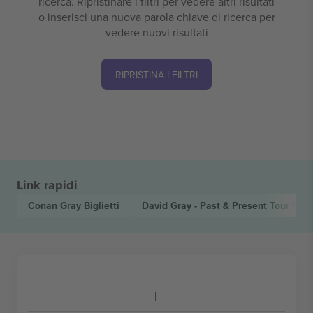
ricerca. Ripristinare i filtri per vedere altri risultati
o inserisci una nuova parola chiave di ricerca per
vedere nuovi risultati
RIPRISTINA I FILTRI
Link rapidi
Conan Gray
Biglietti
David Gray - Past & Present Tour
Bigli