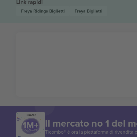
Link rapidi
Freya Ridings
Biglietti
Freya
Biglietti
GRAZIE!
Il mercato no 1 del 
Ticombo® è ora la piattaforma di rivendita p