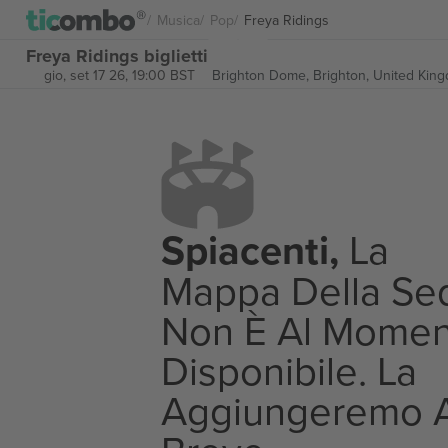
Musica
Pop
Freya Ridings
Freya Ridings biglietti
gio, set 17 26, 19:00 BST
Brighton Dome,
Brighton, United Kin
Spiacenti,
La
Mappa Della Se
Non È Al Momen
Disponibile. La
Aggiungeremo 