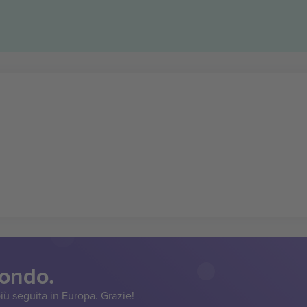
mondo.
iù seguita in Europa. Grazie!