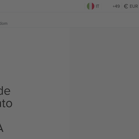
IT
+49
EUR
gdom
de
to
A