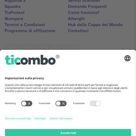
Riguardo a
Servizi aziendali
Squadra
Domande Frequenti
TixProtect
Come funziona?
Stampare
Alberghi
Termini e Condizioni
Hub della Coppa del Mondo
Programma di affiliazione
Contattaci
Ticombo Italia
Mimi Balkanska 132, 1540, Sofia,
Bulgaria
L'entità giuridica del fornitore della piattaforma potrebbe variare in
base alla località, all'evento e/o al dominio. Per i dettagli controlla la
pagina specifica dell'evento, l'impronta e i termini.,
Stampare
e