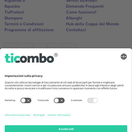
Riguardo a
Servizi aziendali
Squadra
Domande Frequenti
TixProtect
Come funziona?
Stampare
Alberghi
Termini e Condizioni
Hub della Coppa del Mondo
Programma di affiliazione
Contattaci
Ticombo Italia
Mimi Balkanska 132, 1540, Sofia,
Bulgaria
L'entità giuridica del fornitore della piattaforma potrebbe variare in
base alla località, all'evento e/o al dominio. Per i dettagli controlla la
pagina specifica dell'evento, l'impronta e i termini.,
Stampare
e