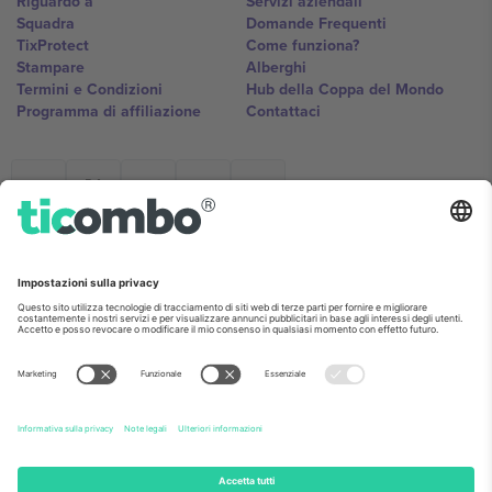
Riguardo a
Servizi aziendali
Squadra
Domande Frequenti
TixProtect
Come funziona?
Stampare
Alberghi
Termini e Condizioni
Hub della Coppa del Mondo
Programma di affiliazione
Contattaci
Ticombo Italia
Mimi Balkanska 132, 1540, Sofia,
Bulgaria
L'entità giuridica del fornitore della piattaforma potrebbe variare in
base alla località, all'evento e/o al dominio. Per i dettagli controlla la
pagina specifica dell'evento, l'impronta e i termini.,
Stampare
e