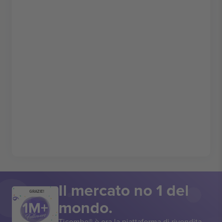
Il mercato no 1 del
GRAZIE!
mondo.
Ticombo® è ora la piattaforma di rivendita