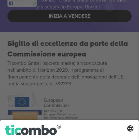
più seguita in Europa. Grazie!
INIZIA A VENDERE
Sigillo di eccellenza da parte della
Commissione europea
Ticombo GmbH (società madre) è riconosciuta
nell'ambito di Horizon 2020, il programma di
finanziamento della ricerca e dell'innovazione dell'UE,
per la sua proposta n. 782393.