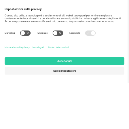
Come visto al telegiornale
Riguardo a
Servizi aziendali
Squadra
Domande Frequenti
TixProtect
Come funziona?