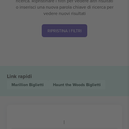
ricerca. Ripristinare i filtri per vedere altri risultati
o inserisci una nuova parola chiave di ricerca per
vedere nuovi risultati
RIPRISTINA I FILTRI
Link rapidi
Marillion
Biglietti
Haunt the Woods
Biglietti