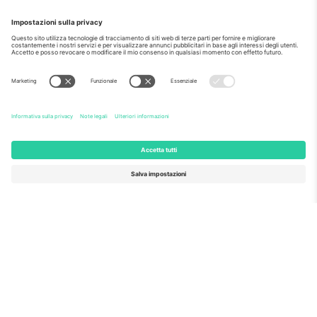
Come visto al telegiornale
Riguardo a
Servizi aziendali
Squadra
Domande Frequenti
TixProtect
Come funziona?