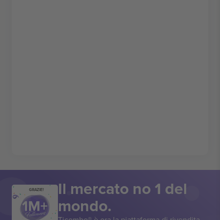
Il mercato no 1 del
GRAZIE!
mondo.
Ticombo® è ora la piattaforma di rivendita