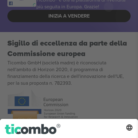
più seguita in Europa. Grazie!
INIZIA A VENDERE
Sigillo di eccellenza da parte della
Commissione europea
Ticombo GmbH (società madre) è riconosciuta
nell'ambito di Horizon 2020, il programma di
finanziamento della ricerca e dell'innovazione dell'UE,
per la sua proposta n. 782393.