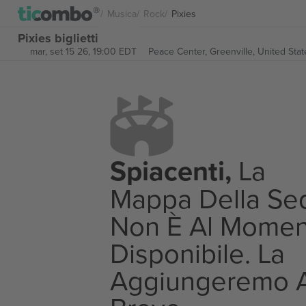
Musica
Rock
Pixies
Pixies biglietti
mar, set 15 26, 19:00 EDT
Peace Center,
Greenville, United Stat
Spiacenti,
La
Mappa Della Se
Non È Al Momen
Disponibile. La
Aggiungeremo 