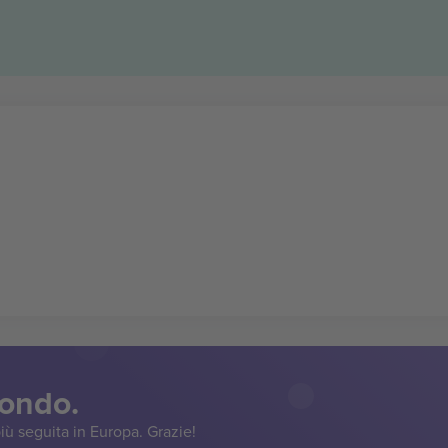
mondo.
iù seguita in Europa. Grazie!