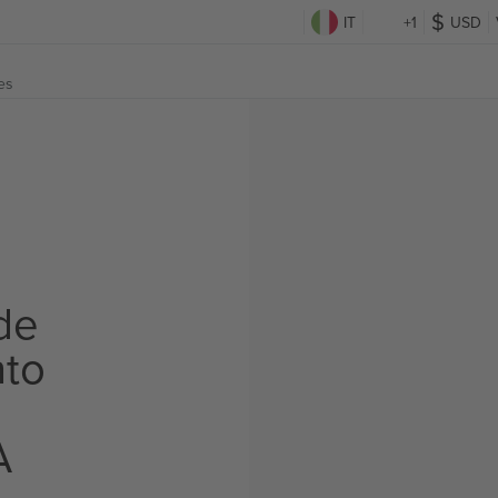
IT
+1
USD
es
de
to
A