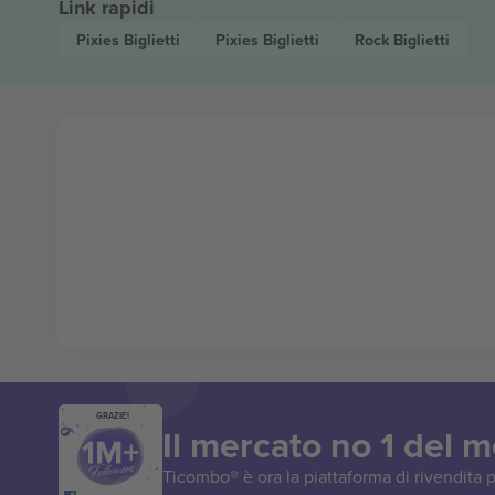
Link rapidi
Pixies
Biglietti
Pixies
Biglietti
Rock
Biglietti
GRAZIE!
Il mercato no 1 del 
Ticombo® è ora la piattaforma di rivendita p