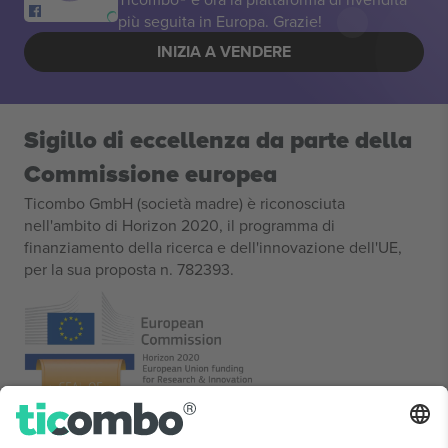
più seguita in Europa. Grazie!
INIZIA A VENDERE
Sigillo di eccellenza da parte della
Commissione europea
Ticombo GmbH (società madre) è riconosciuta
nell'ambito di Horizon 2020, il programma di
finanziamento della ricerca e dell'innovazione dell'UE,
per la sua proposta n. 782393.