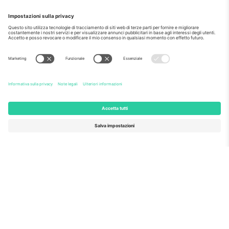
Come visto al telegiornale
Riguardo a
Servizi aziendali
Squadra
Domande Frequenti
TixProtect
Come funziona?