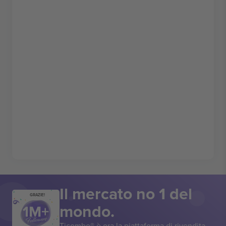
Il mercato no 1 del
GRAZIE!
mondo.
Ticombo® è ora la piattaforma di rivendita