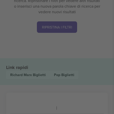
ricerca. Ripristinare i filtri per vedere altri risultati
o inserisci una nuova parola chiave di ricerca per
vedere nuovi risultati
RIPRISTINA I FILTRI
Link rapidi
Richard Marx
Biglietti
Pop
Biglietti