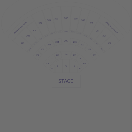
307
308
306
305
309
PREMIUM LAWN RIGHT
PREMIUM LAWN LEFT
304
310
303
311
307 WC
306 WC
308 WC
305 WC
309 WC
302
312
304 WC
310 WC
303 WC
311 WC
205
206
204
313
301
302 WC
312 WC
203
207
301 WC
208
202
313 WC
104
209
201
103
105
106
102
101
107
B
C
D
A
E
STAGE