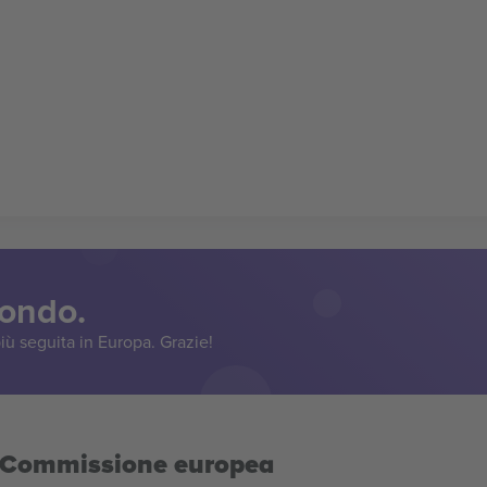
mondo.
iù seguita in Europa. Grazie!
la Commissione europea