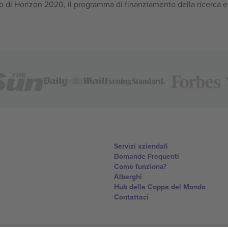
 di Horizon 2020, il programma di finanziamento della ricerca e
Servizi aziendali
Domande Frequenti
Come funziona?
Alberghi
Hub della Coppa del Mondo
Contattaci