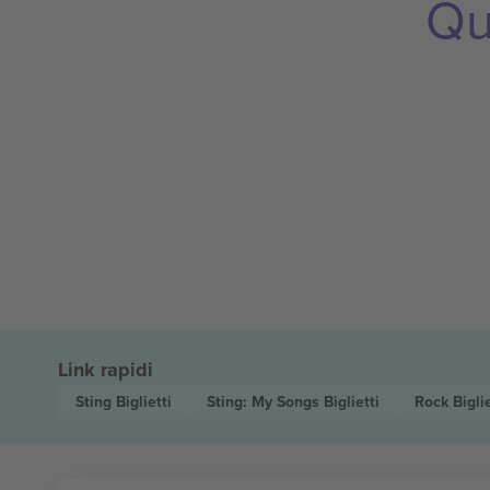
Qu
Link rapidi
Sting
Biglietti
Sting: My Songs
Biglietti
Rock
Biglie