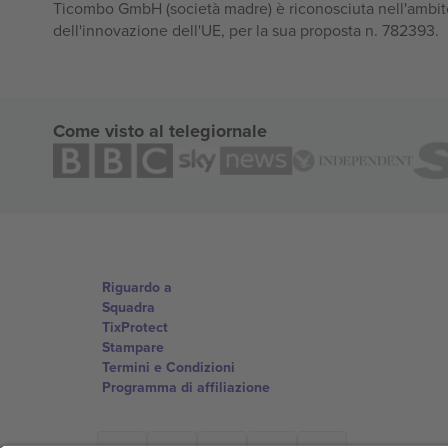
Ticombo GmbH (società madre) è riconosciuta nell'ambito
dell'innovazione dell'UE, per la sua proposta n. 782393.
Come visto al telegiornale
Riguardo a
Squadra
TixProtect
Stampare
Termini e Condizioni
Programma di affiliazione