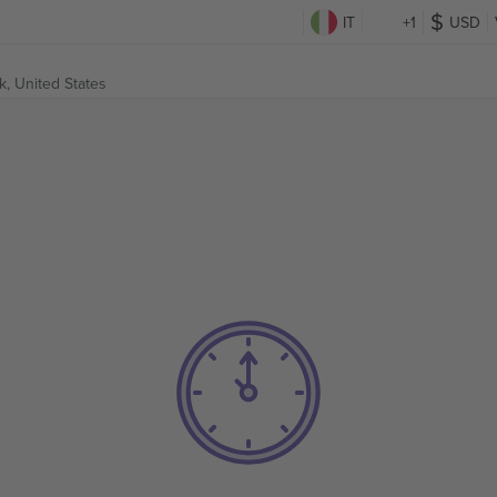
IT
+1
USD
, United States