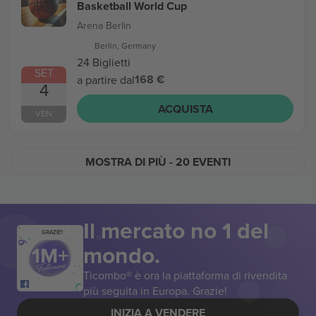
Basketball World Cup
Arena Berlin
Berlin, Germany
24 Biglietti
SET
168 €
a partire dal
4
ACQUISTA
VEN
MOSTRA DI PIÙ
- 20 EVENTI
Il mercato no 1 del
GRAZIE!
mondo.
Ticombo® è ora la piattaforma di rivendita
più seguita in Europa. Grazie!
INIZIA A VENDERE