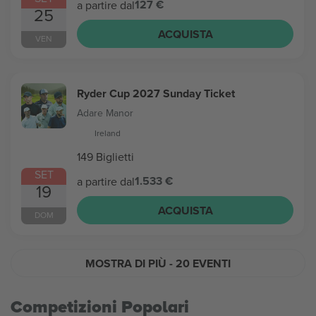
127 €
a partire dal
25
ACQUISTA
VEN
Ryder Cup 2027 Sunday Ticket
Adare Manor
Ireland
149 Biglietti
SET
1.533 €
a partire dal
19
ACQUISTA
DOM
MOSTRA DI PIÙ
- 20 EVENTI
Competizioni Popolari