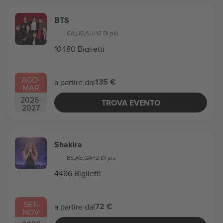
BTS
CA
,
US
,
AU
+12 Di più
10480 Biglietti
AGO
-
135 €
a partire dal
MAR
2026
-
TROVA EVENTO
2027
Shakira
ES
,
AE
,
QA
+2 Di più
4486 Biglietti
SET
-
72 €
a partire dal
NOV