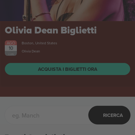
Stal Mielec vs Stal
Rzeszów 1 Liga
Biglietti
AGO
Mielec, Poland
8
SAB
ACQUISTA I BIGLIETTI ORA
RICERCA