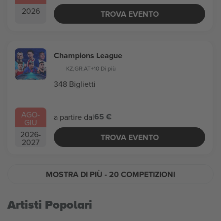
2026
TROVA EVENTO
Champions League
KZ
,
GR
,
AT
+10 Di più
348 Biglietti
AGO
-
65 €
a partire dal
GIU
2026
-
TROVA EVENTO
2027
MOSTRA DI PIÙ
- 20 COMPETIZIONI
Artisti Popolari