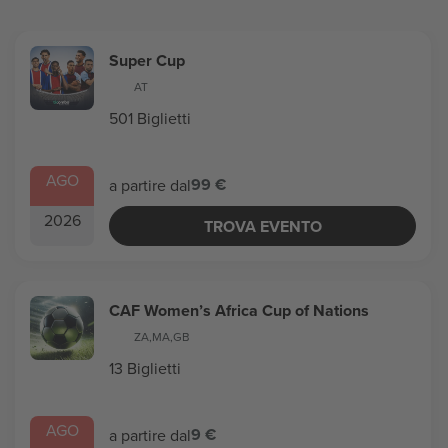
Super Cup
AT
501 Biglietti
AGO
99 €
a partire dal
2026
TROVA EVENTO
CAF Women’s Africa Cup of Nations
ZA
,
MA
,
GB
13 Biglietti
AGO
9 €
a partire dal