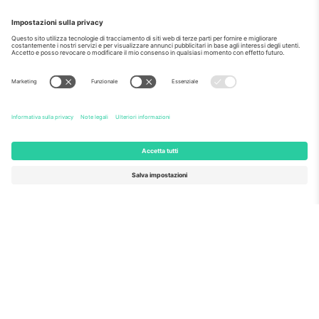
Come visto al telegiornale
Riguardo a
Servizi aziendali
Squadra
Domande Frequenti
TixProtect
Come funziona?