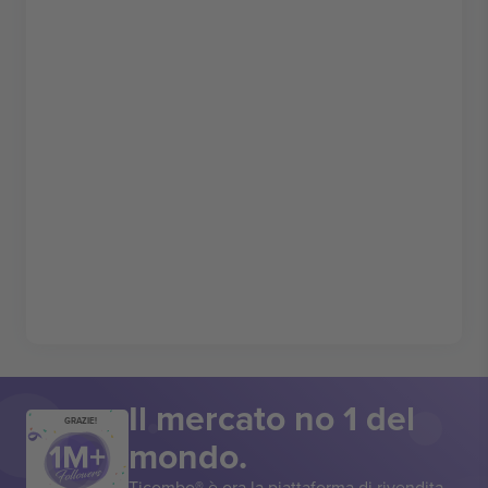
Il mercato no 1 del
GRAZIE!
mondo.
Ticombo® è ora la piattaforma di rivendita