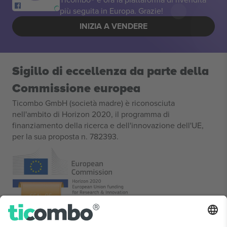
più seguita in Europa. Grazie!
INIZIA A VENDERE
Sigillo di eccellenza da parte della
Commissione europea
Ticombo GmbH (società madre) è riconosciuta
nell'ambito di Horizon 2020, il programma di
finanziamento della ricerca e dell'innovazione dell'UE,
per la sua proposta n. 782393.