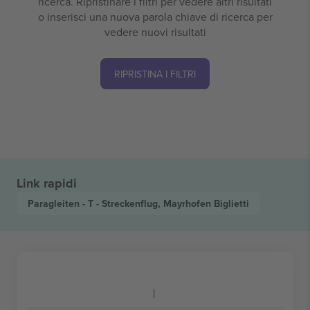
ricerca. Ripristinare i filtri per vedere altri risultati
o inserisci una nuova parola chiave di ricerca per
vedere nuovi risultati
RIPRISTINA I FILTRI
Link rapidi
Paragleiten - T - Streckenflug, Mayrhofen
Biglietti