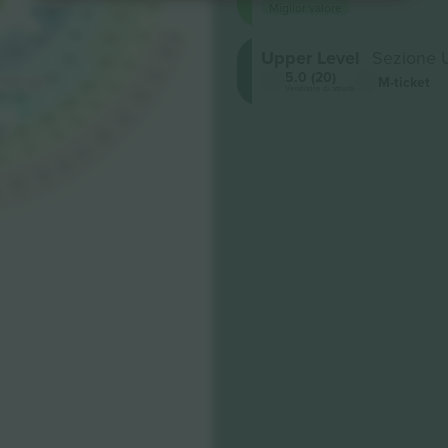
Miglior valore
456
100
205
307
204
455
553
306
C137
Upper Level
Sezione
C136
552
203
305
454
5.0 (20)
551
M-ticket
202
23.803 USD
Venditore di attività
453
304
201
50
200
550
303
452
549
302
451
SD
301
450
548
00
449
547
48
546
545
544