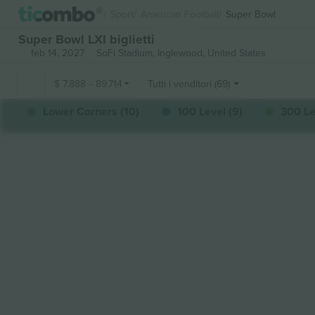
Sport
American Football
Super Bowl
Super Bowl LXI biglietti
feb 14, 2027
SoFi Stadium,
Inglewood, United States
$
7.888
-
89.714
Tutti i venditori (69)
Lower Corners (10)
100 Level (9)
300 Le