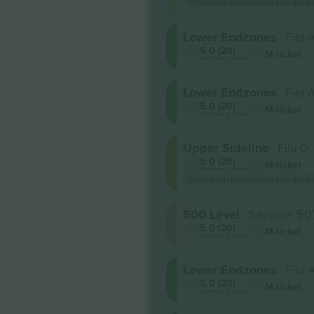
Prezzo più basso della categoria
Lower Endzones
Fila
5.0 (20)
M-ticket
Venditore di attività
Lower Endzones
Fila
5.0 (20)
M-ticket
Venditore di attività
Upper Sideline
Fila 0
5.0 (20)
M-ticket
Venditore di attività
Prezzo più basso della categoria
500 Level
Sezione 50
5.0 (20)
M-ticket
Venditore di attività
Lower Endzones
Fila
5.0 (20)
M-ticket
Venditore di attività