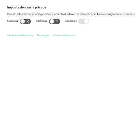
Leggenda
Link rapidi
Super Bowl
Biglietti
American Football
Biglietti