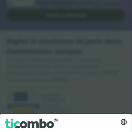
più seguita in Europa. Grazie!
INIZIA A VENDERE
Sigillo di eccellenza da parte della
Commissione europea
Ticombo GmbH (società madre) è riconosciuta
nell'ambito di Horizon 2020, il programma di
finanziamento della ricerca e dell'innovazione dell'UE,
per la sua proposta n. 782393.