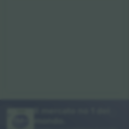
Il mercato no 1 del
GRAZIE!
mondo.
Ticombo® è ora la piattaforma di rivendita