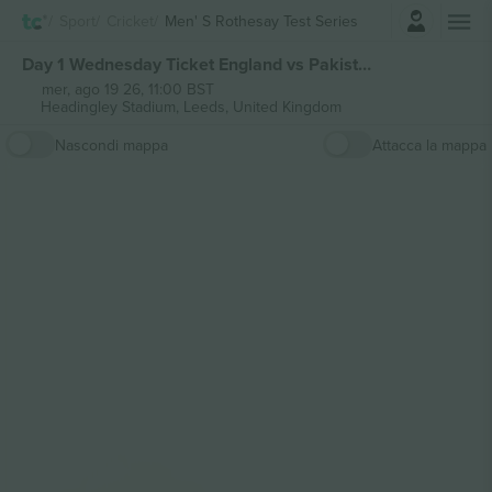
Accesso
Sport
Cricket
Men' S Rothesay Test Series
Day 1 Wednesday Ticket England vs Pakistan 1st Rothesay Test Series biglietti
mer, ago 19 26, 11:00 BST
Headingley Stadium,
Leeds, United Kingdom
Nascondi mappa
Attacca la mappa