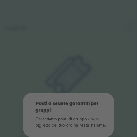
Leggenda
Posti a sedere garantiti per
Oops, nessun
gruppi
biglietto trovato.
Garantiamo posti di gruppo ‑ ogni
biglietto del tuo ordine resta insieme.
Nessun biglietto è stato trovato per questa