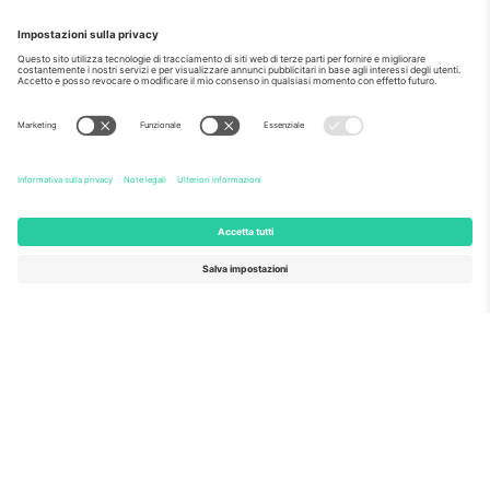
Come visto al telegiornale
Riguardo a
Servizi aziendali
Squadra
Domande Frequenti
TixProtect
Come funziona?