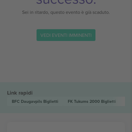
Sei in ritardo, questo evento è già scaduto.
VEDI EVENTI IMMINENTI
Link rapidi
BFC Daugavpils
Biglietti
FK Tukums 2000
Biglietti
Vir