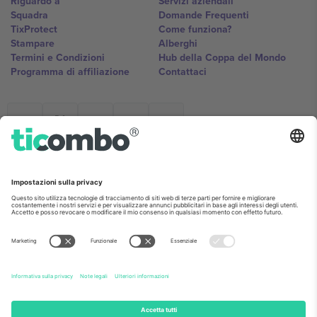
Riguardo a
Servizi aziendali
Squadra
Domande Frequenti
TixProtect
Come funziona?
Stampare
Alberghi
Termini e Condizioni
Hub della Coppa del Mondo
Programma di affiliazione
Contattaci
Ticombo Italia
Mimi Balkanska 132, 1540, Sofia,
Bulgaria
L'entità giuridica del fornitore della piattaforma potrebbe variare in
base alla località, all'evento e/o al dominio. Per i dettagli controlla la
pagina specifica dell'evento, l'impronta e i termini.,
Stampare
e