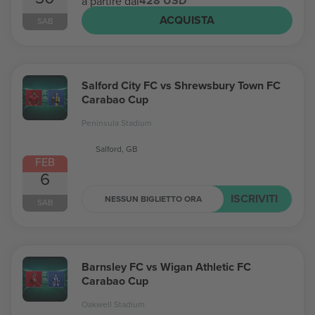
428 USD
a partire dal
ACQUISTA
SAB
Salford City FC vs Shrewsbury Town FC
Carabao Cup
Peninsula Stadium
Salford, GB
FEB
6
ISCRIVITI
NESSUN BIGLIETTO ORA
SAB
Barnsley FC vs Wigan Athletic FC
Carabao Cup
Oakwell Stadium