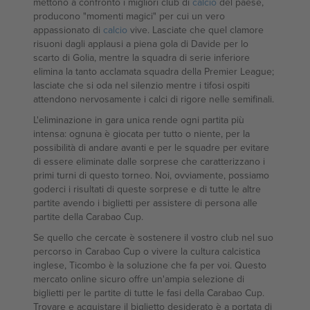
mettono a confronto i migliori club di
calcio
del paese,
producono "momenti magici" per cui un vero
appassionato di
calcio
vive. Lasciate che quel clamore
risuoni dagli applausi a piena gola di Davide per lo
scarto di Golia, mentre la squadra di serie inferiore
elimina la tanto acclamata squadra della Premier League;
lasciate che si oda nel silenzio mentre i tifosi ospiti
attendono nervosamente i calci di rigore nelle semifinali.
L'eliminazione in gara unica rende ogni partita più
intensa: ognuna è giocata per tutto o niente, per la
possibilità di andare avanti e per le squadre per evitare
di essere eliminate dalle sorprese che caratterizzano i
primi turni di questo torneo. Noi, ovviamente, possiamo
goderci i risultati di queste sorprese e di tutte le altre
partite avendo i biglietti per assistere di persona alle
partite della Carabao Cup.
Se quello che cercate è sostenere il vostro club nel suo
percorso in Carabao Cup o vivere la cultura calcistica
inglese, Ticombo è la soluzione che fa per voi. Questo
mercato online sicuro offre un'ampia selezione di
biglietti per le partite di tutte le fasi della Carabao Cup.
Trovare e acquistare il biglietto desiderato è a portata di