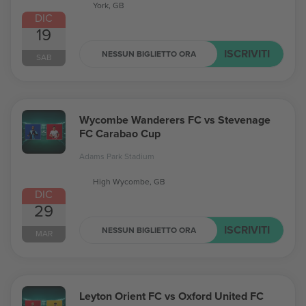
York, GB
DIC
19
ISCRIVITI
NESSUN BIGLIETTO ORA
SAB
Wycombe Wanderers FC vs Stevenage
FC Carabao Cup
Adams Park Stadium
High Wycombe, GB
DIC
29
ISCRIVITI
NESSUN BIGLIETTO ORA
MAR
Leyton Orient FC vs Oxford United FC