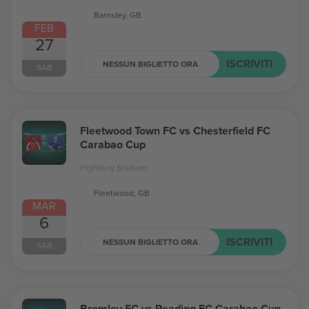
Barnsley, GB
FEB
27
ISCRIVITI
NESSUN BIGLIETTO ORA
SAB
Fleetwood Town FC vs Chesterfield FC
Carabao Cup
Highbury Stadium
Fleetwood, GB
MAR
6
ISCRIVITI
NESSUN BIGLIETTO ORA
SAB
Bromley FC vs Reading FC Carabao Cup