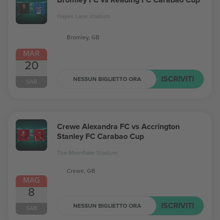
Hayes Lane stadium
Bromley, GB
MAR
20
ISCRIVITI
NESSUN BIGLIETTO ORA
SAB
Crewe Alexandra FC vs Accrington
Stanley FC Carabao Cup
The Mornflake Stadium
Crewe, GB
MAG
8
ISCRIVITI
NESSUN BIGLIETTO ORA
SAB