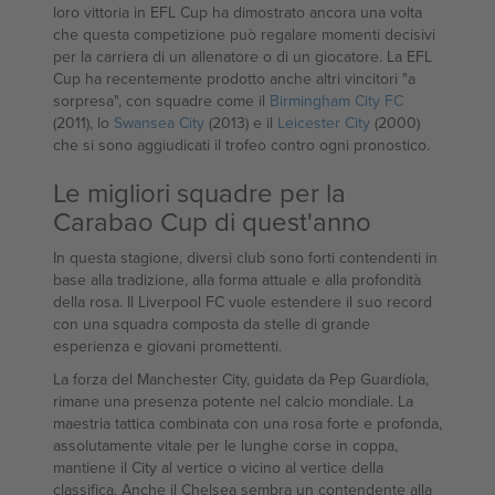
loro vittoria in EFL Cup ha dimostrato ancora una volta
che questa competizione può regalare momenti decisivi
per la carriera di un allenatore o di un giocatore. La EFL
Cup ha recentemente prodotto anche altri vincitori "a
sorpresa", con squadre come il
Birmingham City FC
(2011), lo
Swansea City
(2013) e il
Leicester City
(2000)
che si sono aggiudicati il trofeo contro ogni pronostico.
Le migliori squadre per la
Carabao Cup di quest'anno
In questa stagione, diversi club sono forti contendenti in
base alla tradizione, alla forma attuale e alla profondità
della rosa. Il Liverpool FC vuole estendere il suo record
con una squadra composta da stelle di grande
esperienza e giovani promettenti.
La forza del Manchester City, guidata da Pep Guardiola,
rimane una presenza potente nel calcio mondiale. La
maestria tattica combinata con una rosa forte e profonda,
assolutamente vitale per le lunghe corse in coppa,
mantiene il City al vertice o vicino al vertice della
classifica. Anche il Chelsea sembra un contendente alla