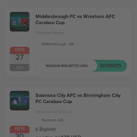
Middlesbrough FC vs Wrexham AFC
Carabao Cup
Riverside Stadium
Middlesbrough, GB
GEN
27
ISCRIVITI
NESSUN BIGLIETTO ORA
MER
Swansea City AFC vs Birmingham City
FC Carabao Cup
Swansea.com Stadium
Swansea, GB
GEN
6 Biglietti
30