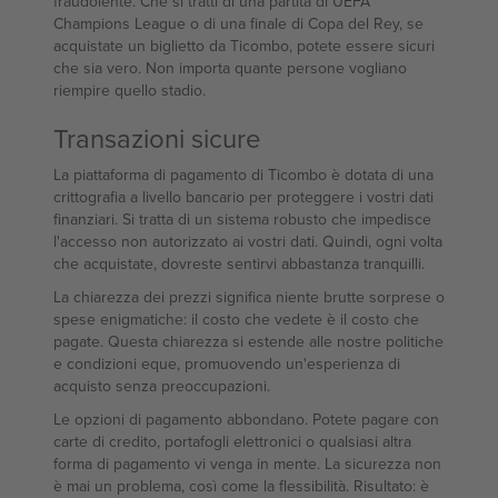
fraudolente. Che si tratti di una partita di UEFA
Champions League o di una finale di Copa del Rey, se
acquistate un biglietto da Ticombo, potete essere sicuri
che sia vero. Non importa quante persone vogliano
riempire quello stadio.
Transazioni sicure
La piattaforma di pagamento di Ticombo è dotata di una
crittografia a livello bancario per proteggere i vostri dati
finanziari. Si tratta di un sistema robusto che impedisce
l'accesso non autorizzato ai vostri dati. Quindi, ogni volta
che acquistate, dovreste sentirvi abbastanza tranquilli.
La chiarezza dei prezzi significa niente brutte sorprese o
spese enigmatiche: il costo che vedete è il costo che
pagate. Questa chiarezza si estende alle nostre politiche
e condizioni eque, promuovendo un'esperienza di
acquisto senza preoccupazioni.
Le opzioni di pagamento abbondano. Potete pagare con
carte di credito, portafogli elettronici o qualsiasi altra
forma di pagamento vi venga in mente. La sicurezza non
è mai un problema, così come la flessibilità. Risultato: è