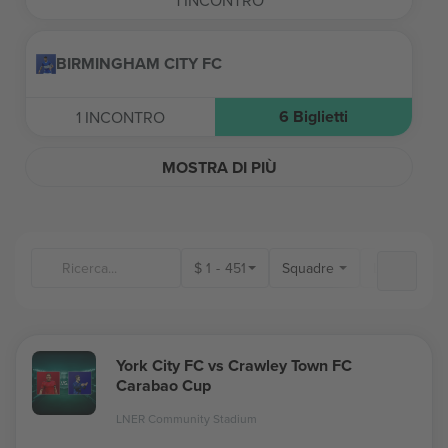
1
INCONTRO
BIRMINGHAM CITY FC
6
Biglietti
1
INCONTRO
MOSTRA DI PIÙ
$
1
-
451
Squadre
Luoghi
York City FC vs Crawley Town FC
Carabao Cup
LNER Community Stadium