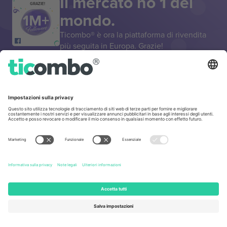
Il mercato no 1 del
GRAZIE!
mondo.
Ticombo® è ora la piattaforma di rivendita
più seguita in Europa. Grazie!
INIZIA A VENDERE
Sigillo di eccellenza da parte della
Commissione europea
Ticombo GmbH (società madre) è riconosciuta
nell'ambito di Horizon 2020, il programma di
finanziamento della ricerca e dell'innovazione dell'UE,
per la sua proposta n. 782393.