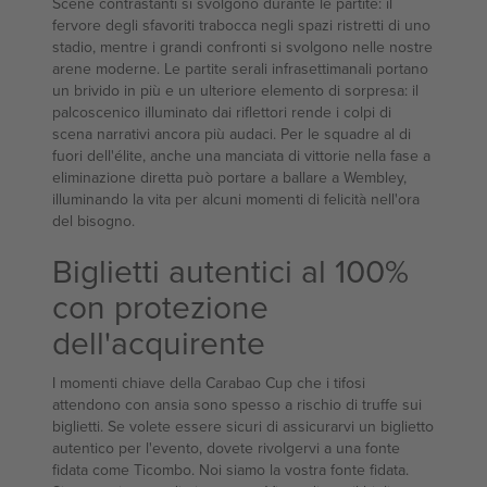
Scene contrastanti si svolgono durante le partite: il
fervore degli sfavoriti trabocca negli spazi ristretti di uno
stadio, mentre i grandi confronti si svolgono nelle nostre
arene moderne. Le partite serali infrasettimanali portano
un brivido in più e un ulteriore elemento di sorpresa: il
palcoscenico illuminato dai riflettori rende i colpi di
scena narrativi ancora più audaci. Per le squadre al di
fuori dell'élite, anche una manciata di vittorie nella fase a
eliminazione diretta può portare a ballare a Wembley,
illuminando la vita per alcuni momenti di felicità nell'ora
del bisogno.
Biglietti autentici al 100%
con protezione
dell'acquirente
I momenti chiave della Carabao Cup che i tifosi
attendono con ansia sono spesso a rischio di truffe sui
biglietti. Se volete essere sicuri di assicurarvi un biglietto
autentico per l'evento, dovete rivolgervi a una fonte
fidata come Ticombo. Noi siamo la vostra fonte fidata.