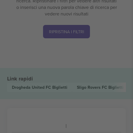
ricerca. Ripristinare i filtri per vedere altri risultati
o inserisci una nuova parola chiave di ricerca per
vedere nuovi risultati
RIPRISTINA I FILTRI
Link rapidi
Drogheda United FC
Biglietti
Sligo Rovers FC
Biglietti