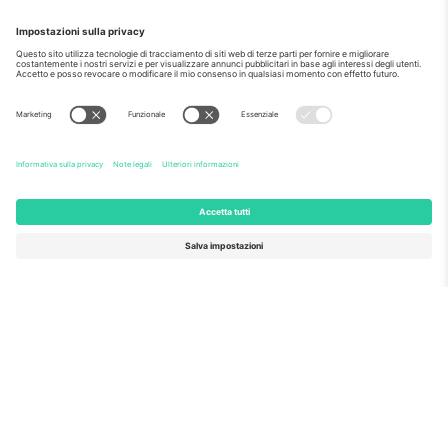
Come visto al telegiornale
Riguardo a
Servizi aziendali
Squadra
Domande Frequenti
TixProtect
Come funziona?