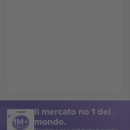
Il mercato no 1 del
GRAZIE!
mondo.
Ticombo® è ora la piattaforma di rivendita