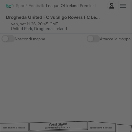
Accesso
Sport
Football
League Of Ireland Premier Division
Drogheda United FC vs Sligo Rovers FC League of Ireland Premier Division biglietti
ven, set 11 26, 20:45 GMT
United Park,
Drogheda, Ireland
Nascondi mappa
Attacca la mappa
est Stand
W
covered seating & terrace
open seating & terrace
open seating & terrace