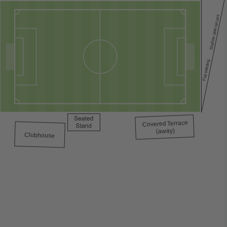
Shallow open terrace
Flat standing
errace
T
Covered
(away)
Clubhouse