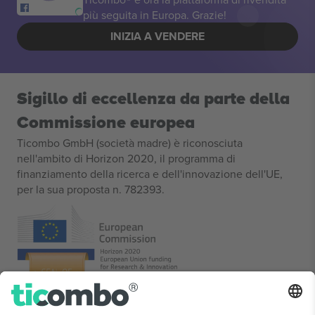
più seguita in Europa. Grazie!
INIZIA A VENDERE
Sigillo di eccellenza da parte della
Commissione europea
Ticombo GmbH (società madre) è riconosciuta
nell'ambito di Horizon 2020, il programma di
finanziamento della ricerca e dell'innovazione dell'UE,
per la sua proposta n. 782393.