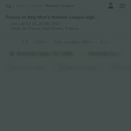
Accesso
Sport
Football
Nations League
France vs Italy Men's Nations League biglietti
ven, ott 02 26, 20:45 CEST
Stade de France,
Saint-Denis, Francia
$
71
-
2.439
Tutti i venditori (561)
Sezioni di fan
Shortside Upper Tier (104)
Shortside Lower Tier
Nascondi mappa
Attacca la mappa
Prezzi