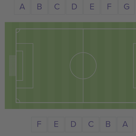
A
C
D
B
E
F
G
F
A
D
E
C
B