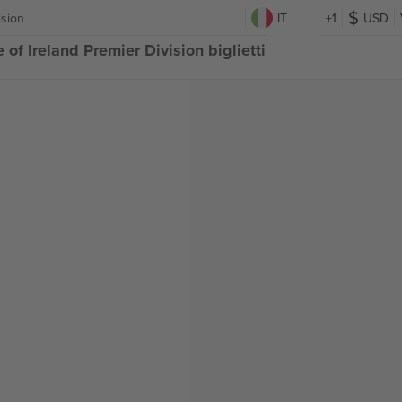
ision
IT
+1
USD
of Ireland Premier Division biglietti