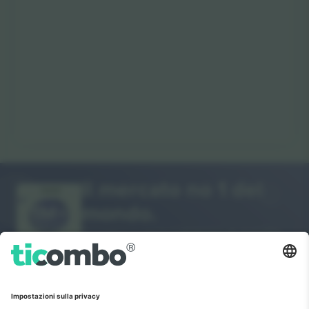
Il mercato no 1 del
GRAZIE!
mondo.
Ticombo® è ora la piattaforma di rivendita
più seguita in Europa. Grazie!
INIZIA A VENDERE