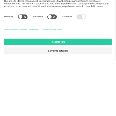
Sigillo di eccellenza da parte della
Commissione europea
Ticombo GmbH (società madre) è riconosciuta
nell'ambito di Horizon 2020, il programma di
finanziamento della ricerca e dell'innovazione dell'UE,
per la sua proposta n. 782393.