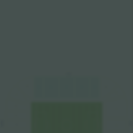
OST
Q
U
V
R
S
T
W
X
P
O
Y
N
NORD
SUD
M
Z