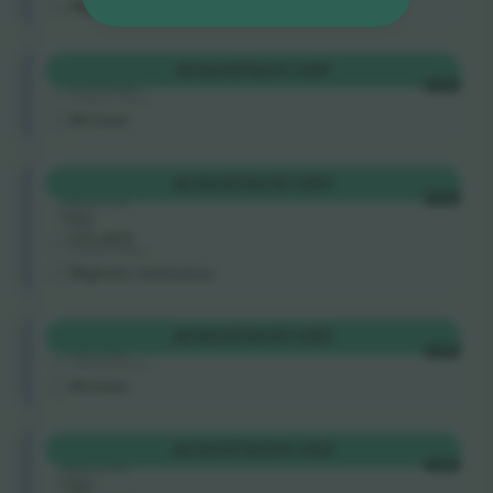
Biglietto elettronico
Longside
ACQUISTA
311 USD
5.0 (140)
OGNI
Venditore di fiducia
M-ticket
Longside
ACQUISTA
310 USD
Sezione
OGNI
TBD
4.9 (107)
Venditore di fiducia
Biglietto elettronico
Longside
ACQUISTA
319 USD
4.9 (14)
OGNI
Venditore di fiducia
M-ticket
Longside
ACQUISTA
330 USD
Sezione
OGNI
TBD