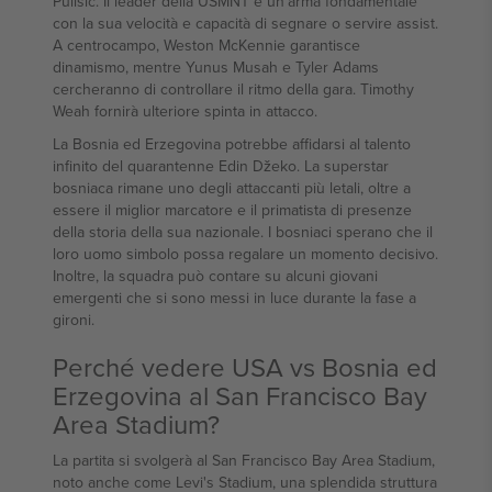
Pulisic. Il leader della USMNT è un'arma fondamentale
con la sua velocità e capacità di segnare o servire assist.
A centrocampo, Weston McKennie garantisce
dinamismo, mentre Yunus Musah e Tyler Adams
cercheranno di controllare il ritmo della gara. Timothy
Weah fornirà ulteriore spinta in attacco.
La Bosnia ed Erzegovina potrebbe affidarsi al talento
infinito del quarantenne Edin Džeko. La superstar
bosniaca rimane uno degli attaccanti più letali, oltre a
essere il miglior marcatore e il primatista di presenze
della storia della sua nazionale. I bosniaci sperano che il
loro uomo simbolo possa regalare un momento decisivo.
Inoltre, la squadra può contare su alcuni giovani
emergenti che si sono messi in luce durante la fase a
gironi.
Perché vedere USA vs Bosnia ed
Erzegovina al San Francisco Bay
Area Stadium?
La partita si svolgerà al San Francisco Bay Area Stadium,
noto anche come Levi's Stadium, una splendida struttura