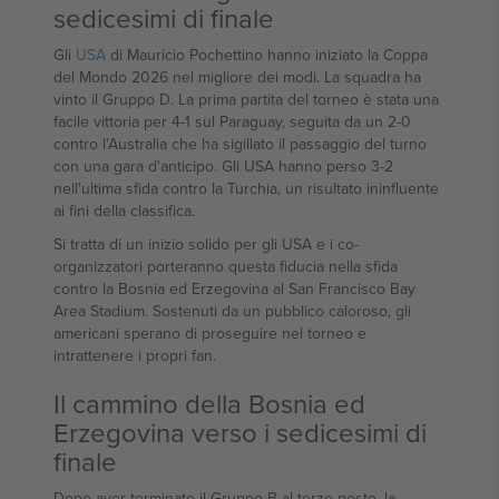
sedicesimi di finale
Gli
USA
di Mauricio Pochettino hanno iniziato la Coppa
del Mondo 2026 nel migliore dei modi. La squadra ha
vinto il Gruppo D. La prima partita del torneo è stata una
facile vittoria per 4-1 sul Paraguay, seguita da un 2-0
contro l'Australia che ha sigillato il passaggio del turno
con una gara d'anticipo. Gli USA hanno perso 3-2
nell'ultima sfida contro la Turchia, un risultato ininfluente
ai fini della classifica.
Si tratta di un inizio solido per gli USA e i co-
organizzatori porteranno questa fiducia nella sfida
contro la Bosnia ed Erzegovina al San Francisco Bay
Area Stadium. Sostenuti da un pubblico caloroso, gli
americani sperano di proseguire nel torneo e
intrattenere i propri fan.
Il cammino della Bosnia ed
Erzegovina verso i sedicesimi di
finale
Dopo aver terminato il Gruppo B al terzo posto, la