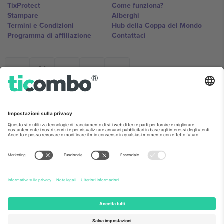
TixProtect
Come funziona?
Stampare
Alberghi
Termini e Condizioni
Hub della Coppa del Mondo
Programma di affiliazione
Contattaci
Ticombo Italia
Mimi Balkanska 132, 1540, Sofia,
Bulgaria
L'entità giuridica del fornitore della piattaforma potrebbe variare in
base alla località, all'evento e/o al dominio. Per i dettagli controlla la
pagina specifica dell'evento, l'impronta e i termini.,
Stampare
e
Termini.
© 2026 Ticombo. Tutti i diritti riservati.