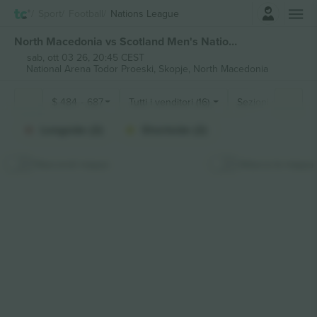
Accesso
Sport
Football
Nations League
North Macedonia vs Scotland Men's Nations League biglietti
sab, ott 03 26, 20:45 CEST
National Arena Todor Proeski,
Skopje, North Macedonia
$
484
-
687
Tutti i venditori (16)
Sezioni di fan
Longside (2)
Shortside (2)
Nascondi mappa
Attacca la mappa