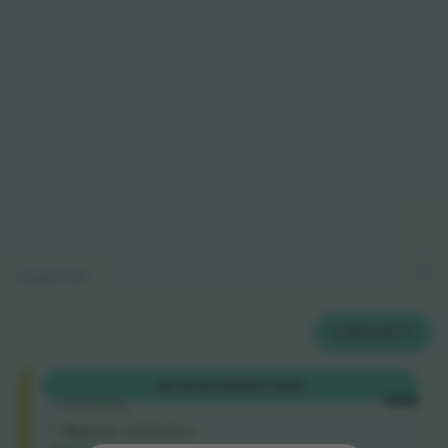
Leggenda
2
BIGLIETTI
Shortside
ACQUISTA
506 USD
5.0 (220)
OGNI
Venditore di fiducia
Biglietto elettronico