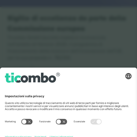
Sigillo di eccellenza da parte della
Commissione europea
Ticombo GmbH (società madre) è riconosciuta
nell'ambito di Horizon 2020, il programma di
finanziamento della ricerca e dell'innovazione dell'UE,
per la sua proposta n. 782393.