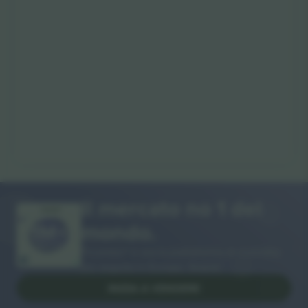
Il mercato no 1 del
GRAZIE!
mondo.
Ticombo® è ora la piattaforma di rivendita
più seguita in Europa. Grazie!
INIZIA A VENDERE