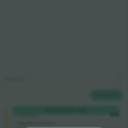
Leggenda
2
BIGLIETTI
Shortside
ACQUISTA
377 USD
5.0 (220)
OGNI
Venditore di fiducia
Biglietto elettronico