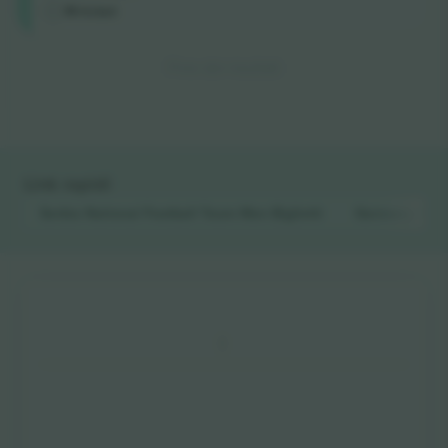
M-ticket
Fine dei risultati
Link rapidi
Serbia National Football Team Men
Biglietti
Germany Nati