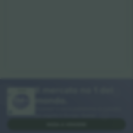
Il mercato no 1 del
GRAZIE!
mondo.
Ticombo® è ora la piattaforma di rivendita
più seguita in Europa. Grazie!
INIZIA A VENDERE