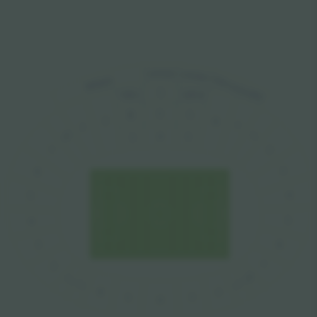
LOUNGE
LOUNGE
VIP GALLERY
MEDIA
5
VIP II
VIP I
C
L
R
2
6
7
1
1
4
8
5
3
2
7
3
6
4
5
5
4
3
6
7
2
8
1
1
7
2
6
3
5
4