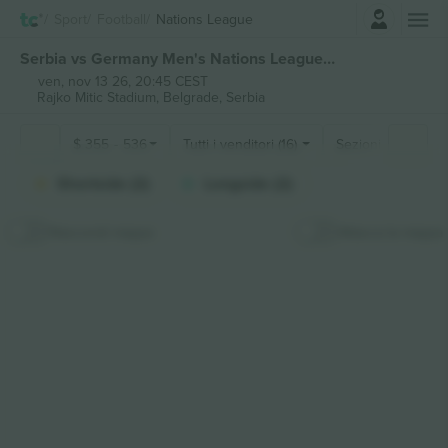
Accesso
Sport
Football
Nations League
Serbia vs Germany Men's Nations League biglietti
ven, nov 13 26, 20:45 CEST
Rajko Mitic Stadium,
Belgrade, Serbia
$
355
-
536
Tutti i venditori (16)
Sezioni di fan
Shortside (2)
Longside (2)
Nascondi mappa
Attacca la mappa