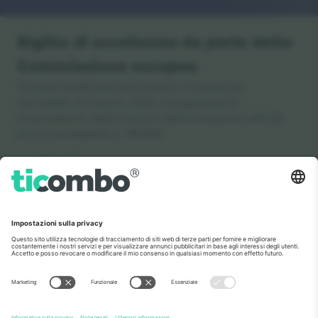
Sigillo di eccellenza da parte della
Commissione europea
Ticombo GmbH (società madre) è riconosciuta
nell'ambito di Horizon 2020, il programma di
finanziamento della ricerca e dell'innovazione dell'UE,
per la sua proposta n. 782393.