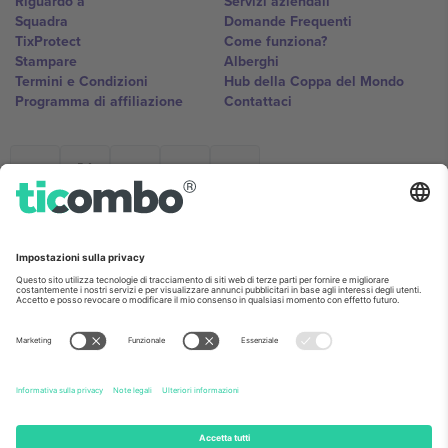
Riguardo a
Servizi aziendali
Squadra
Domande Frequenti
TixProtect
Come funziona?
Stampare
Alberghi
Termini e Condizioni
Hub della Coppa del Mondo
Programma di affiliazione
Contattaci
Ticombo Italia
Mimi Balkanska 132, 1540, Sofia,
Bulgaria
L'entità giuridica del fornitore della piattaforma potrebbe variare in
base alla località, all'evento e/o al dominio. Per i dettagli controlla la
pagina specifica dell'evento, l'impronta e i termini.,
Stampare
e