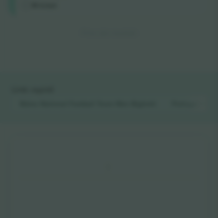
M-ticket
Fine dei risultati
Link rapidi
Wales National Football Team Men
Biglietti
Portugal Nati