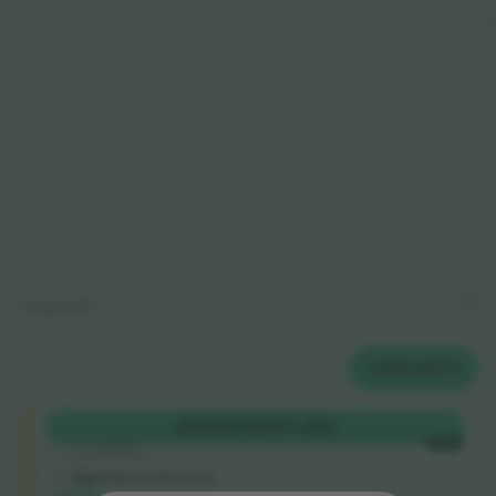
© 2024
T
icombo.
All rights reserve
Leggenda
2
BIGLIETTI
Shortside
ACQUISTA
767 USD
5.0 (220)
OGNI
Venditore di fiducia
Biglietto elettronico