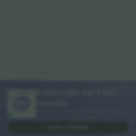
Il mercato no 1 del
GRAZIE!
mondo.
Ticombo® è ora la piattaforma di rivendita
più seguita in Europa. Grazie!
INIZIA A VENDERE