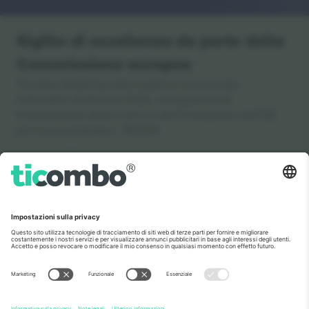
Sigillo di eccellenza da parte della
Commissione europea
Ticombo GmbH (società madre) è riconosciuta
nell'ambito di Horizon 2020, il programma di
finanziamento della ricerca e dell'innovazione dell'UE,
per la sua proposta n. 782393.