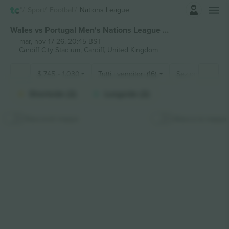
Accesso
Sport
Football
Nations League
Wales vs Portugal Men's Nations League biglietti
mar, nov 17 26, 20:45 BST
Cardiff City Stadium,
Cardiff, United Kingdom
$
745
-
1.030
Tutti i venditori (16)
Sezioni di fan
Shortside (2)
Longside (2)
Nascondi mappa
Attacca la mappa