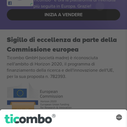
più seguita in Europa. Grazie!
INIZIA A VENDERE
Sigillo di eccellenza da parte della
Commissione europea
Ticombo GmbH (società madre) è riconosciuta
nell'ambito di Horizon 2020, il programma di
finanziamento della ricerca e dell'innovazione dell'UE,
per la sua proposta n. 782393.