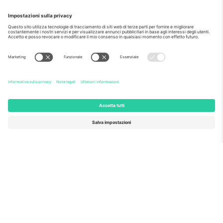
Come visto al telegiornale
Riguardo a
Servizi aziendali
Squadra
Domande Frequenti
TixProtect
Come funziona?