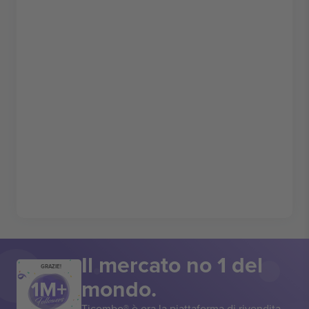
Il mercato no 1 del
GRAZIE!
mondo.
Ticombo® è ora la piattaforma di rivendita