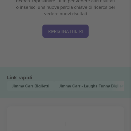
ricerca. Ripristinare i filtri per vedere altri risultati
o inserisci una nuova parola chiave di ricerca per
vedere nuovi risultati
RIPRISTINA I FILTRI
Link rapidi
Jimmy Carr
Biglietti
Jimmy Carr - Laughs Funny
Biglietti